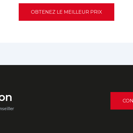
ion
CON
nseiller