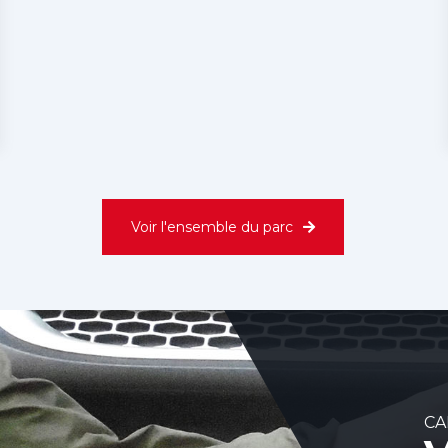
2023
480 CV
377051 Km
Automatique
xx
Standard
Voir plus
Voir l'ensemble du parc
CA