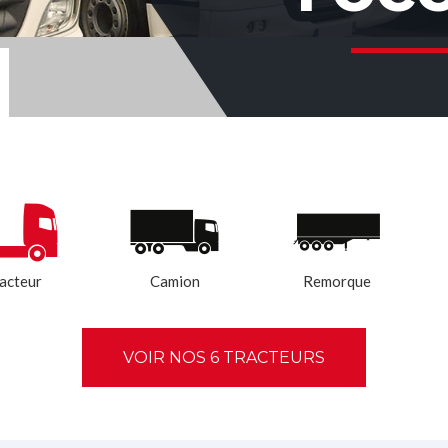
QUI
acteur
Camion
Remorque
VOIR NOS
6
TRACTEURS