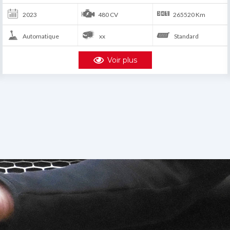
2024
480 CV
2495 Km
Automatique
xx
Polybenne
Voir plus