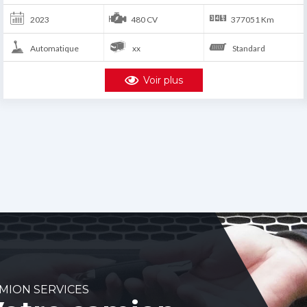
2023
480 CV
265520 Km
Automatique
xx
Standard
Voir plus
MION SERVICES