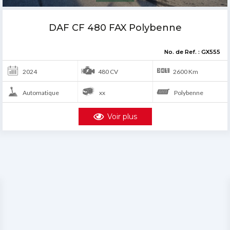
DAF XG 480 XG
No. de Ref. : GQ825-E