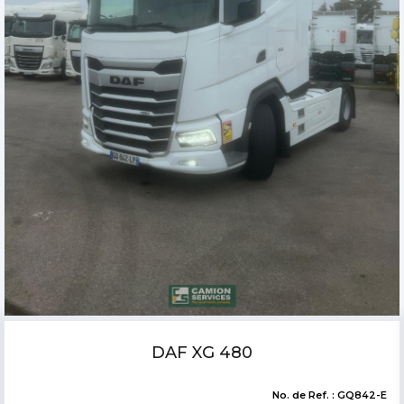
DAF CF 480 FAX Polybenne
No. de Ref. : GX537-E