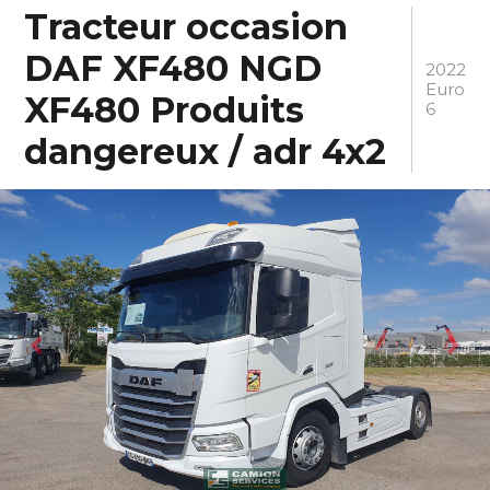
Tracteur occasion
DAF XF480 NGD
2022
Euro
XF480 Produits
6
dangereux / adr 4x2
Previous
Ne